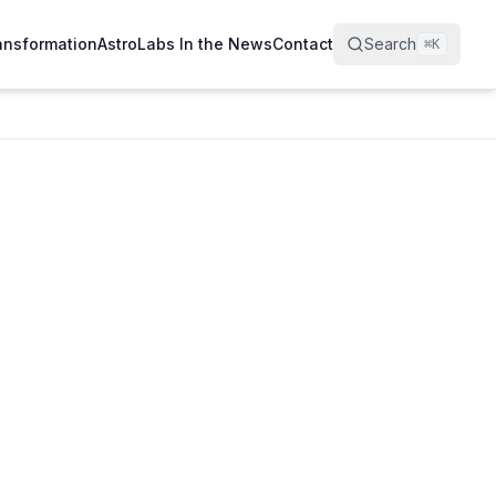
ransformation
AstroLabs In the News
Contact
Search
⌘
K