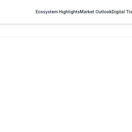
Ecosystem Highlights
Market Outlook
Digital T