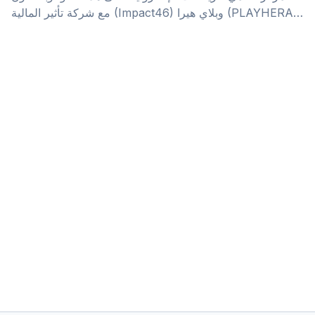
مع شركة تأثير المالية (Impact46) وبلاي هيرا (PLAYHERA)،
نعمل في أسترولابز على تقرير مفصل عن قطاع الألعاب
والرياضات الإلكترونية في المملكة. شارك في استبيان الألعاب
الإلكترونية في المملكة العربية السعودية الآن. الكثير من الفرص
تنتظر الفاعلين في قطاع الألعاب والرياضات الإلكترونية، من
مبادرات وبرامج لتحفيز مجتمع المحترفين والجيمرز واللاعبين.
لذلك فإننا بصدد جمع معطيات وبيانات أساسية لتعزيز وتنشيط
هذا المجال الواعد. في الأعوام الأخيرة [&hellip;]